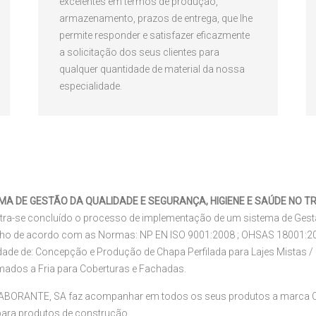
excelentes em termos de produção,
armazenamento, prazos de entrega, que lhe
permite responder e satisfazer eficazmente
a solicitação dos seus clientes para
qualquer quantidade de material da nossa
especialidade.
MA DE GESTÃO DA QUALIDADE E SEGURANÇA, HIGIENE E SAÚDE NO 
ra-se concluído o processo de implementação de um sistema de Gestã
lho de acordo com as Normas: NP EN ISO 9001:2008 ; OHSAS 18001:2
idade de: Concepção e Produção de Chapa Perfilada para Lajes Mistas
mados a Fria para Coberturas e Fachadas.
ABORANTE, SA faz acompanhar em todos os seus produtos a marca CE,
para produtos de construção.