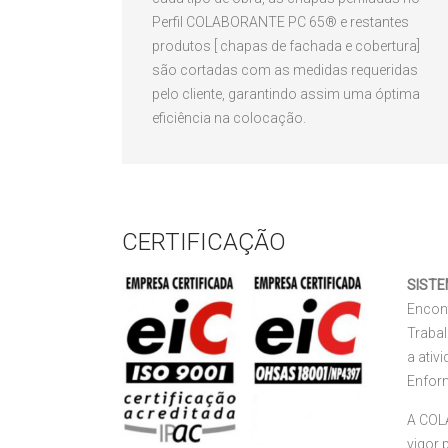
Perfil COLABORANTE PC 65® e restantes
produtos [ chapas de fachada e cobertura]
são cortadas com as medidas requeridas
pelo cliente, garantindo assim uma óptima
eficiência na colocação.
CERTIFICAÇÃO
SISTE
Encont
Traba
a ativ
Enfor
A COL
vigor 