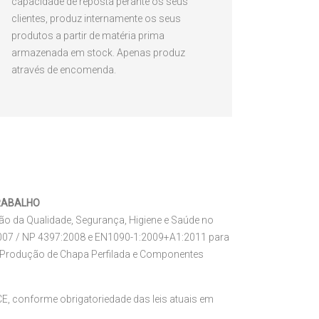
capacidade de reposta perante os seus
clientes, produz internamente os seus
produtos a partir de matéria prima
armazenada em stock. Apenas produz
através de encomenda.
TRABALHO
o da Qualidade, Segurança, Higiene e Saúde no
007 / NP 4397:2008 e EN1090-1:2009+A1:2011 para
 / Produção de Chapa Perfilada e Componentes
 conforme obrigatoriedade das leis atuais em