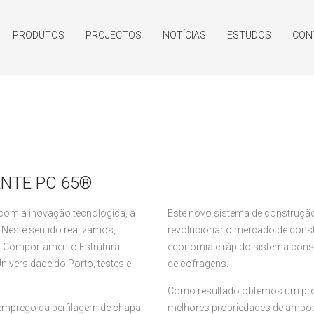
PRODUTOS
PROJECTOS
NOTÍCIAS
ESTUDOS
CON
ANTE PC 65®
m a inovação tecnológica, a
Este novo sistema de construção 
 Neste sentido realizamos,
revolucionar o mercado de constr
do Comportamento Estrutural
economia e rápido sistema cons
iversidade do Porto, testes e
de cofragens.
Como resultado obtemos um prod
 emprego da perfilagem de chapa
melhores propriedades de ambos