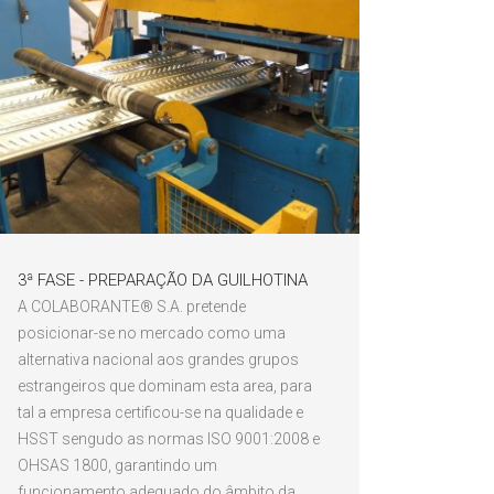
3ª FASE - PREPARAÇÃO DA GUILHOTINA
A COLABORANTE® S.A. pretende
posicionar-se no mercado como uma
alternativa nacional aos grandes grupos
estrangeiros que dominam esta area, para
tal a empresa certificou-se na qualidade e
HSST sengudo as normas ISO 9001:2008 e
OHSAS 1800, garantindo um
funcionamento adequado do âmbito da