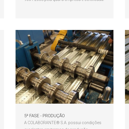
5ª FASE - PRODUÇÃO
A COLABORANTE® S.A. possui condições