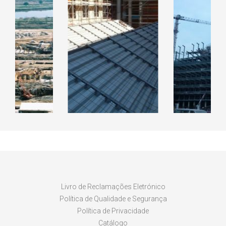
RAL CICLO
EDIFIC
INADO DE
EDIFICIO DO ISCAP
KANHAN
LARES
LUAN
Livro de Reclamações Eletrónico
Política de Qualidade e Segurança
Política de Privacidade
Catálogo