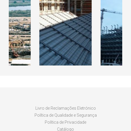
RAL CICLO
EDIFIC
INADO DE
EDIFICIO DO ISCAP
KANHAN
LARES
LUAN
Livro de Reclamações Eletrónico
Política de Qualidade e Segurança
Política de Privacidade
Catálogo