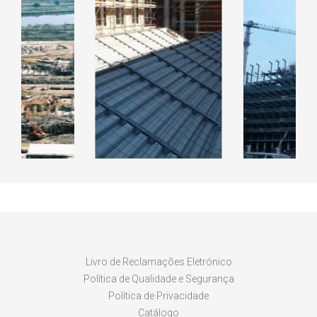
RAL CICLO
EDIFIC
INADO DE
EDIFICIO DO ISCAP
KANHAN
LARES
LUAN
Livro de Reclamações Eletrónico
Política de Qualidade e Segurança
Política de Privacidade
Catálogo