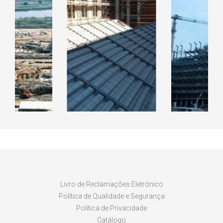
RAL CICLO
EDIFIC
INADO DE
EDIFICIO DO ISCAP
KANHAN
LARES
LUAN
Livro de Reclamações Eletrónico
Política de Qualidade e Segurança
Política de Privacidade
Catálogo